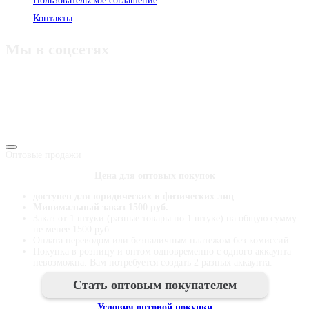
Пользовательское соглашение
Контакты
Мы в соцсетях
Vkontakte
Odnoklassniki
Telegram
Оптовые продажи
Цена для оптовых покупок
доступен для юридических и физических лиц
Минимальный заказ 1500 руб.
Заказ от 1 штуки (разные товары по 1 штуке) на общую сумму
не менее 1500 руб.
Оплата переводом или безналичным платежом без комиссий.
Покупка в розницу и оптом одновременно с одного аккаунта
невозможна. Вам потребуется создать 2 разных аккаунта.
Стать оптовым покупателем
Условия оптовой покупки