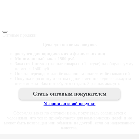
Vkontakte
Odnoklassniki
Telegram
Оптовые продажи
Цена для оптовых покупок
доступен для юридических и физических лиц
Минимальный заказ 1500 руб.
Заказ от 1 штуки (разные товары по 1 штуке) на общую сумму
не менее 1500 руб.
Оплата переводом или безналичным платежом без комиссий.
Покупка в розницу и оптом одновременно с одного аккаунта
невозможна. Вам потребуется создать 2 разных аккаунта.
Стать оптовым покупателем
Условия оптовой покупки
Оформляя заказ по оптовой цене, покупатель соглашается с
условиями, что товар приобретается для коммерческих целей и не
может быть возвращен или обменян на другой, если он надлежащего
качества.
© OppTop.ru 2026